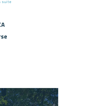
a suite
CA
rse