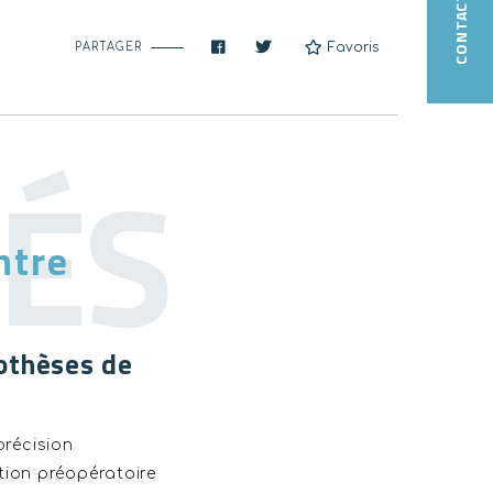
CONTACT
Favoris
PARTAGER
ntre
rothèses de
précision
tion préopératoire