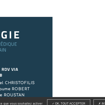
E RDV VIA
B
hel CHRISTOFILIS
llaume ROBERT
lie ROUSTAN
a IGLESIAS
 ce que vous souhaitez activer
OK, TOUT ACCEPTER
IN