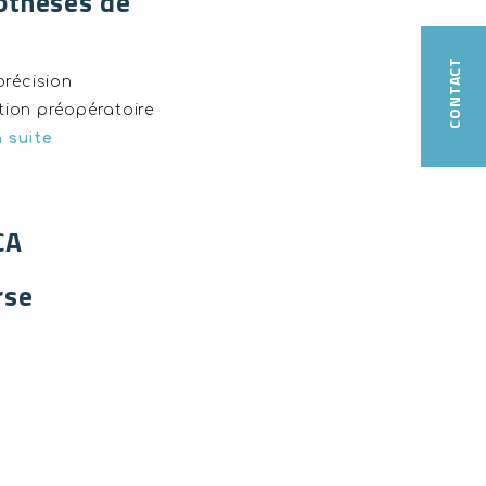
rothèses de
CONTACT
précision
tion préopératoire
a suite
CA
rse