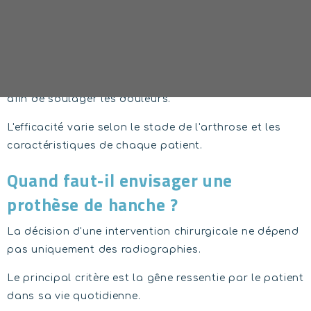
Ils permettent de réduire les symptômes mais ne
ralentissent pas l'évolution de l'arthrose.
Infiltrations
Dans certains cas, une infiltration peut être proposée
afin de soulager les douleurs.
L'efficacité varie selon le stade de l'arthrose et les
caractéristiques de chaque patient.
Quand faut-il envisager une
prothèse de hanche ?
La décision d'une intervention chirurgicale ne dépend
pas uniquement des radiographies.
Le principal critère est la gêne ressentie par le patient
dans sa vie quotidienne.